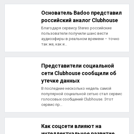
Основатель Badoo представил
российский аналог Clubhouse
Благодаря сервису Stereo российские
пользователи получили шанс вести
аудиоэфиры в реальном времени – точно
так же, как и…
Представители социальной
сети Clubhouse сообщили об
утечке данных
В последние несколько недель самой
популярной социальной сетью стал сервис
голосовых сообщений Clubhouse. Этот
сервис пр…
Как соцсети влияют на
интеллектуальное развитие